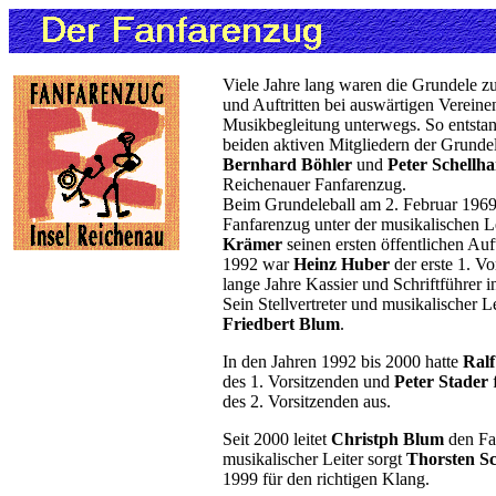
Viele Jahre lang waren die Grundele 
und Auftritten bei auswärtigen Vereine
Musikbegleitung unterwegs. So entstan
beiden aktiven Mitgliedern der Grunde
Bernhard Böhler
und
Peter Schell
Reichenauer Fanfarenzug.
Beim Grundeleball am 2. Februar 1969 
Fanfarenzug unter der musikalischen 
Krämer
seinen ersten öffentlichen Auft
1992 war
Heinz Huber
der erste 1. V
lange Jahre Kassier und Schriftführer i
Sein Stellvertreter und musikalischer L
Friedbert Blum
.
In den Jahren 1992 bis 2000 hatte
Ral
des 1. Vorsitzenden und
Peter Stader
des 2. Vorsitzenden aus.
Seit 2000 leitet
Christph Blum
den Fa
musikalischer Leiter sorgt
Thorsten S
1999 für den richtigen Klang.