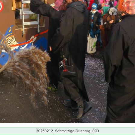
20260212_Schmotzige-Dunnstig_090