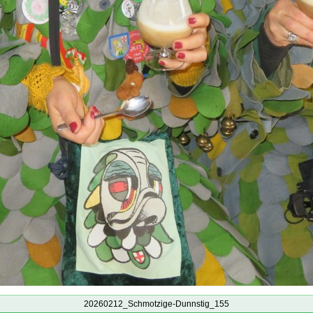
20260212_Schmotzige-Dunnstig_155