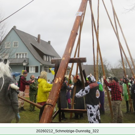
20260212_Schmotzige-Dunnstig_322