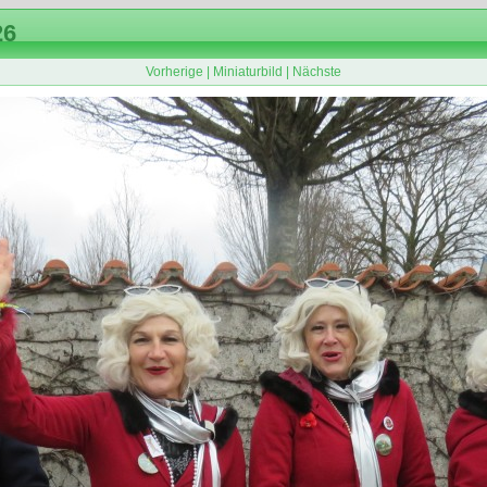
26
Vorherige
|
Miniaturbild
|
Nächste