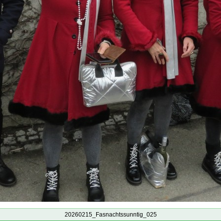
20260215_Fasnachtssunntig_025