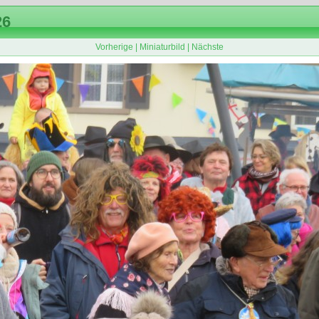
26
Vorherige
|
Miniaturbild
|
Nächste