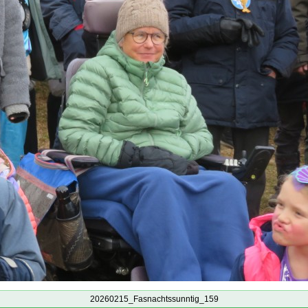
20260215_Fasnachtssunntig_159