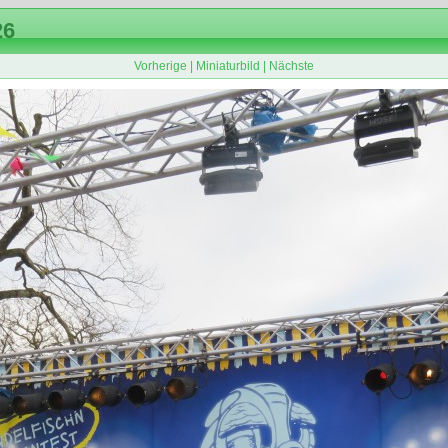
26
Vorherige
|
Miniaturbild
|
Nächste