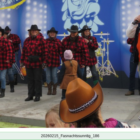
20260215_Fasnachtssunntig_186