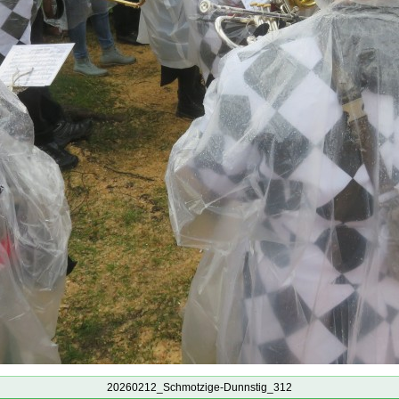
20260212_Schmotzige-Dunnstig_312